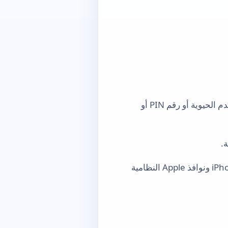
تستخدم وظيفة حماية الدخول آليات النظام في الجهاز. لا يتلقى التطبيق ولا يخزن بيانات المستخدم الحيوية أو رقم PIN أو
.
على iPhone/iOS، يمكن أيضًا إدارة الأذونات وحماية الدخول إلى التطبيق من خلال إعدادات iPhone ونوافذ Apple النظامية