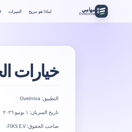
مهامي
لماذا هو مريح
الميزات
O
Ovelniva
خيارات ا
التطبيق: Ovelniva
تاريخ السريان: ١ يونيو ٢٠٢٦
صاحب الحقوق: FIKS E.V.