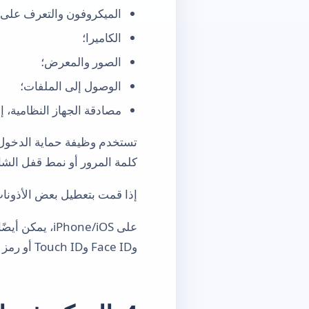
الميكروفون والتعرف على ا
الكاميرا؛
الصور والمعرض؛
الوصول إلى الملفات؛
مصادقة الجهاز النظامية، إ
كلمة المرور أو نمط قفل الش
إذا قمت بتعطيل بعض الأذونا
وFace ID وTouch ID أو رمز مرور الجهاز.