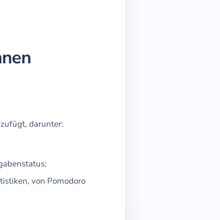
nnen
zufügt, darunter:
gabenstatus;
atistiken, von Pomodoro